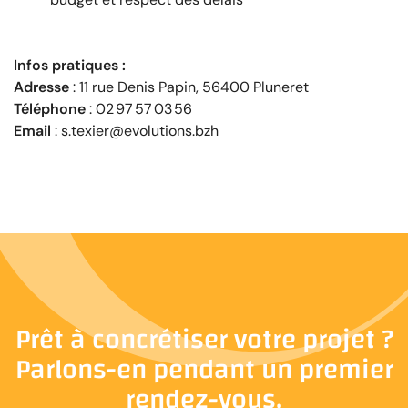
Infos pratiques :
Adresse
: 11 rue Denis Papin, 56400 Pluneret
Téléphone
: 02 97 57 03 56
Email
: s.texier@evolutions.bzh
Prêt à concrétiser votre projet ?
Parlons-en pendant un premier
rendez-vous.